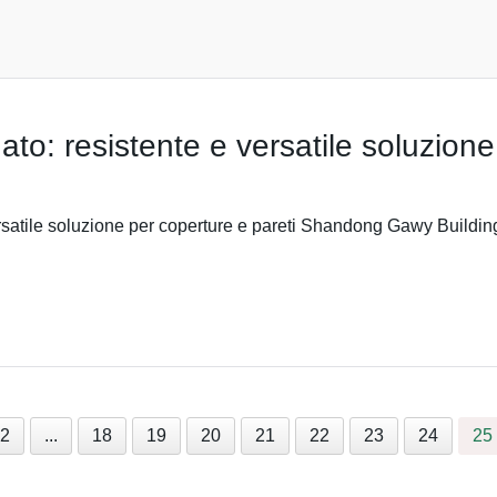
ato: resistente e versatile soluzione
versatile soluzione per coperture e pareti Shandong Gawy Buildi
2
...
18
19
20
21
22
23
24
25