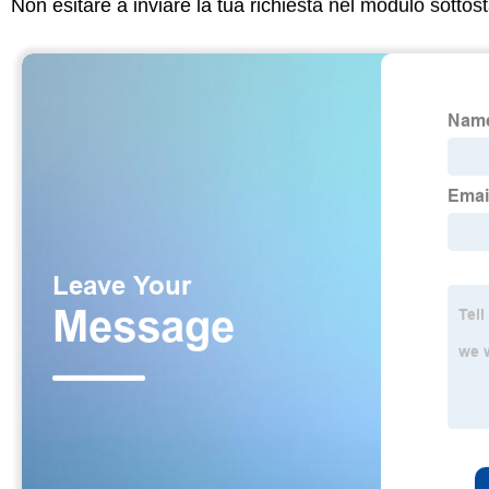
Non esitare a inviare la tua richiesta nel modulo sotto