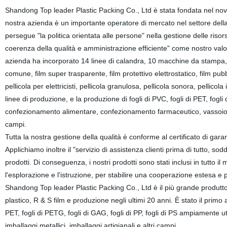
Shandong Top leader Plastic Packing Co., Ltd è stata fondata nel no
nostra azienda è un importante operatore di mercato nel settore della 
persegue "la politica orientata alle persone" nella gestione delle riso
coerenza della qualità e amministrazione efficiente" come nostro valor
azienda ha incorporato 14 linee di calandra, 10 macchine da stampa, 1
comune, film super trasparente, film protettivo elettrostatico, film pubb
pellicola per elettricisti, pellicola granulosa, pellicola sonora, pelli
linee di produzione, e la produzione di fogli di PVC, fogli di PET, fogli 
confezionamento alimentare, confezionamento farmaceutico, vassoio e
campi.
Tutta la nostra gestione della qualità è conforme al certificato di gara
Applichiamo inoltre il "servizio di assistenza clienti prima di tutto, so
prodotti. Di conseguenza, i nostri prodotti sono stati inclusi in tutto i
l'esplorazione e l'istruzione, per stabilire una cooperazione estesa e 
Shandong Top leader Plastic Packing Co., Ltd è il più grande produttore
plastico, R & S film e produzione negli ultimi 20 anni. È stato il primo 
PET, fogli di PETG, fogli di GAG, fogli di PP, fogli di PS ampiamente uti
imballaggi metallici, imballaggi artigianali e altri campi.