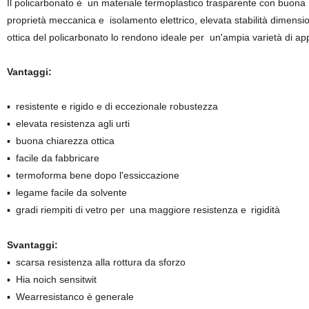
Il policarbonato è
un materiale termoplastico trasparente con buona r
proprietà meccanica e
isolamento elettrico, elevata stabilità dimensi
ottica del policarbonato lo rendono ideale per
un'ampia varietà di app
Vantaggi:
▪
resistente e rigido e di eccezionale robustezza
▪
elevata resistenza agli urti
▪
buona chiarezza ottica
▪
facile da fabbricare
▪
termoforma bene dopo l'essiccazione
▪
legame facile da solvente
▪
gradi riempiti di vetro per
una maggiore resistenza e
rigidità
Svantaggi:
▪
scarsa resistenza alla rottura da sforzo
▪
Hia noich sensitwit
▪
Wearresistanco è generale